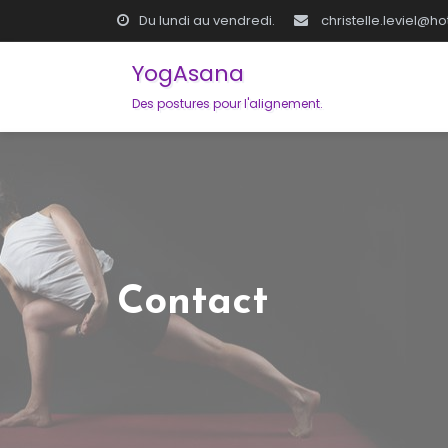
Skip
Du lundi au vendredi.
christelle.leviel@h
to
YogAsana
content
Des postures pour l'alignement.
Contact